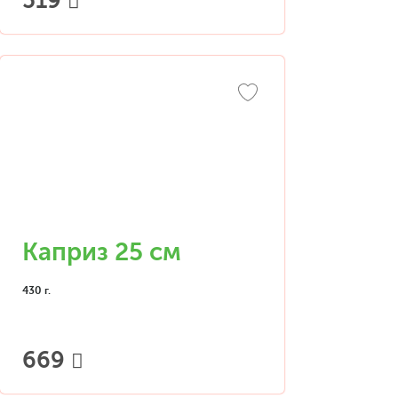
519
Каприз 25 см
430 г.
669