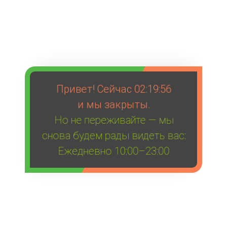
Привет! Сейчас
02:19:56
и мы закрыты.
Но не переживайте — мы
снова будем рады видеть вас:
Ежедневно 10:00–23:00