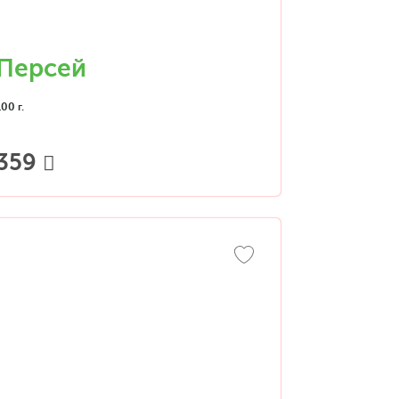
Персей
100 г.
359