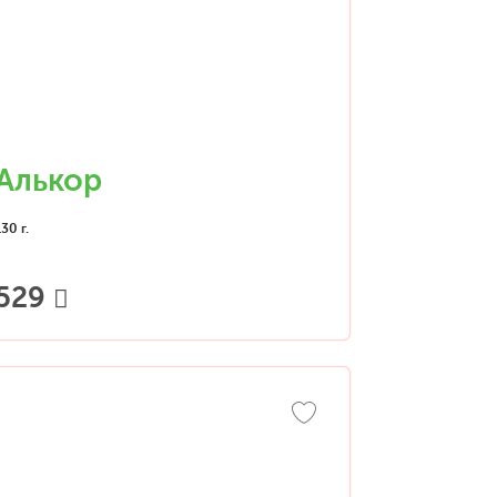
Алькор
130 г.
529