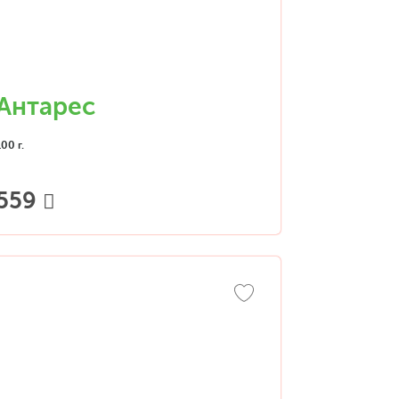
Антарес
100 г.
559