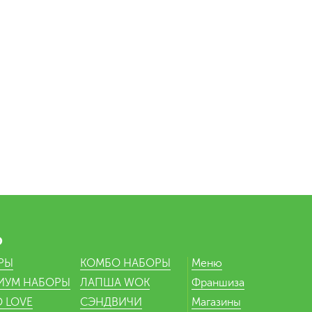
Ю
РЫ
КОМБО НАБОРЫ
Меню
ИУМ НАБОРЫ
ЛАПША WOK
Франшиза
 LOVE
СЭНДВИЧИ
Магазины