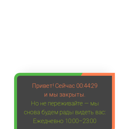
Привет! Сейчас
00:44:29
и мы закрыты.
Но не переживайте — мы
снова будем рады видеть вас:
Ежедневно 10:00–23:00