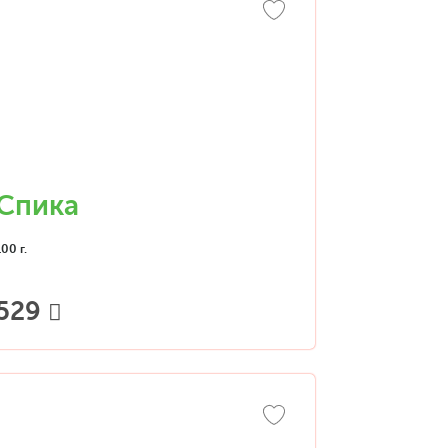
Спика
100 г.
529