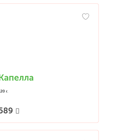
Капелла
120 г.
589