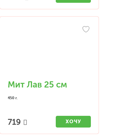
Мит Лав 25 см
450 г.
719
ХОЧУ