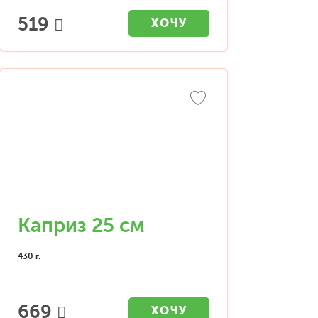
519
ХОЧУ
Каприз 25 см
430 г.
669
ХОЧУ