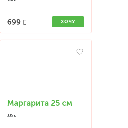
699
ХОЧУ
Маргарита 25 см
335 г.