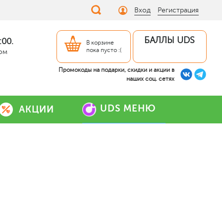
Вход
Регистрация
БАЛЛЫ UDS
:00.
В корзине
пока пусто :(
дом
Промокоды на подарки, скидки и акции в
наших соц. сетях
UDS МЕНЮ
АКЦИИ