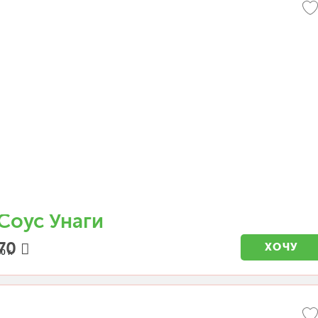
Соус Унаги
70
ХОЧУ
0 г.