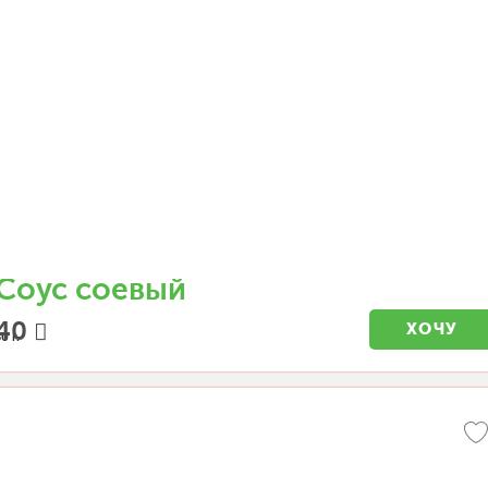
Соус соевый
40
ХОЧУ
0 г.