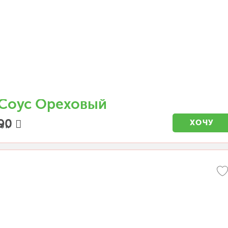
Соус Ореховый
90
ХОЧУ
0 г.