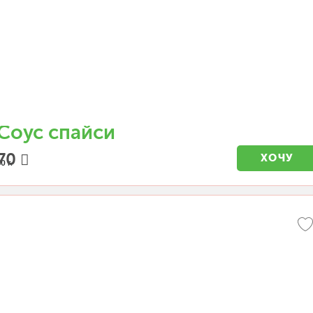
Соус спайси
70
ХОЧУ
0 г.