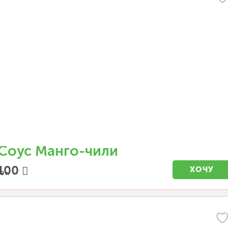
Соус Манго-чили
100
ХОЧУ
0 г.