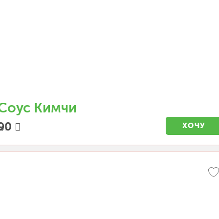
Соус Кимчи
90
ХОЧУ
0 г.