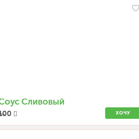
Соус Сливовый
100
ХОЧУ
0 г.