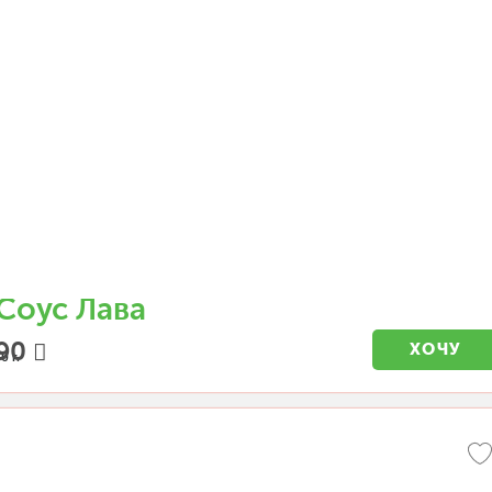
Соус Лава
90
ХОЧУ
0 г.