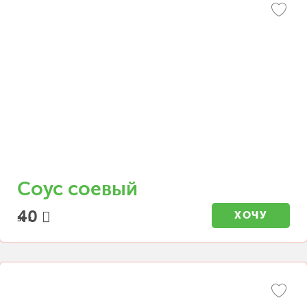
Соус соевый
40
ХОЧУ
30 г.