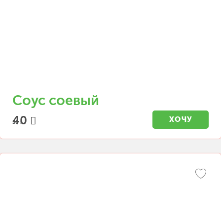
Соус соевый
40
ХОЧУ
30 г.