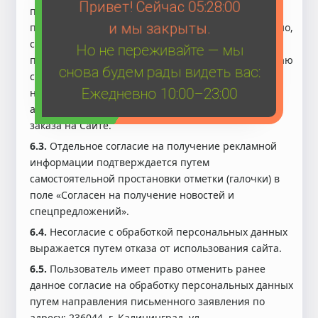
Привет! Сейчас
05:28:00
персональных данных считается полученным при
и мы закрыты.
предоставлении им персональных данных свободно,
своей волей и в своем интересе и подтверждается
Но не переживайте — мы
путем проставления отметки (галочки) в поле «Я даю
снова будем рады видеть вас:
согласие на обработку персональных данных» и
Ежедневно 10:00–23:00
нажатия кнопки «Оформить заказ» (или
аналогичной) при регистрации или оформлении
заказа на Сайте.
6.3.
Отдельное согласие на получение рекламной
информации подтверждается путем
самостоятельной простановки отметки (галочки) в
поле «Согласен на получение новостей и
спецпредложений».
6.4.
Несогласие с обработкой персональных данных
выражается путем отказа от использования сайта.
6.5.
Пользователь имеет право отменить ранее
данное согласие на обработку персональных данных
путем направления письменного заявления по
адресу: 236044, г. Калининград, ул.