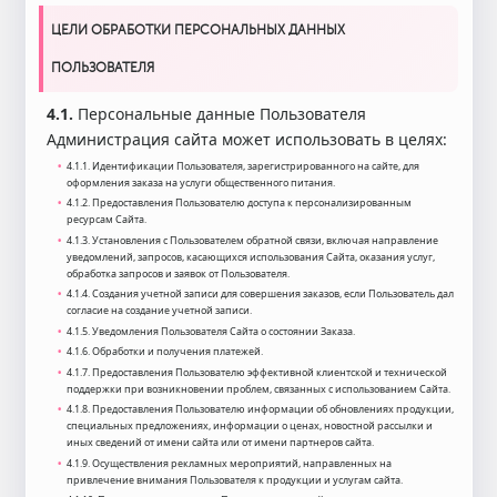
ЦЕЛИ ОБРАБОТКИ ПЕРСОНАЛЬНЫХ ДАННЫХ
ПОЛЬЗОВАТЕЛЯ
4.1.
Персональные данные Пользователя
Администрация сайта может использовать в целях:
4.1.1. Идентификации Пользователя, зарегистрированного на сайте, для
оформления заказа на услуги общественного питания.
4.1.2. Предоставления Пользователю доступа к персонализированным
ресурсам Сайта.
4.1.3. Установления с Пользователем обратной связи, включая направление
уведомлений, запросов, касающихся использования Сайта, оказания услуг,
обработка запросов и заявок от Пользователя.
4.1.4. Создания учетной записи для совершения заказов, если Пользователь дал
согласие на создание учетной записи.
4.1.5. Уведомления Пользователя Сайта о состоянии Заказа.
4.1.6. Обработки и получения платежей.
4.1.7. Предоставления Пользователю эффективной клиентской и технической
поддержки при возникновении проблем, связанных с использованием Сайта.
4.1.8. Предоставления Пользователю информации об обновлениях продукции,
специальных предложениях, информации о ценах, новостной рассылки и
иных сведений от имени сайта или от имени партнеров сайта.
4.1.9. Осуществления рекламных мероприятий, направленных на
привлечение внимания Пользователя к продукции и услугам сайта.