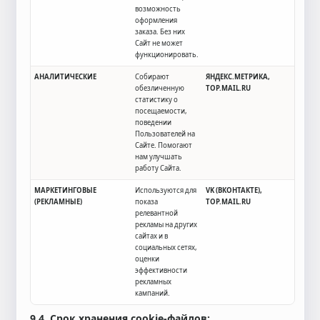
возможность
оформления
заказа. Без них
Сайт не может
функционировать.
АНАЛИТИЧЕСКИЕ
Собирают
ЯНДЕКС.МЕТРИКА,
обезличенную
TOP.MAIL.RU
статистику о
посещаемости,
поведении
Пользователей на
Сайте. Помогают
нам улучшать
работу Сайта.
МАРКЕТИНГОВЫЕ
Используются для
VK (ВКОНТАКТЕ),
(РЕКЛАМНЫЕ)
показа
TOP.MAIL.RU
релевантной
рекламы на других
сайтах и в
социальных сетях,
оценки
эффективности
рекламных
кампаний.
9.4.
Срок хранения cookie-файлов: