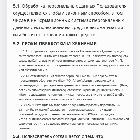
5.1.
Обработка персональных данных Пользователя
осуществляется любым законным способом, в том
числе в информационных системах персональных
данных с использованием средств автоматизации
или без использования таких средств.
5.2. СРОКИ ОБРАБОТКИ И ХРАНЕНИЯ:
5.2.1. Срок хранения персональных данных Пользователя у Администрации
сайта составляет 5 (Пять) лет с момента совершения Пользователем последнего
заказа на Сайте, если иной срок не предусмотрен законодательством РФ. По
истечении указанного срока данные подлежат автоматическому уничтожению
или обезличиванию.
5.2.2. В целях исполнения заказов персональные данные передаются в
программное обеспечение «iiko» (АО «Айко»). Администрация сайта
гарантирует, что срок хранения данных в системе «iiko» не превышает 5 (Пять)
лет с момента совершения последнего заказа. Удаление данных из системы
«iiko» производится по истечении указанного срока или в течение 30 дней с
момента получения отзыва согласия от Пользователя.
5.2.3. Администрация сайта вправе продолжить обработку персональных
данных без согласия Пользователя после отзыва согласия при наличии
оснований, предусмотренных законодательством РФ (например, для
исполнения налоговых обязательств, при наличии неисполненных заказов или
задолженности), но не дольше срока, установленного законом для таких
случаев.
5.3.
Пользователь соглашается с тем, что