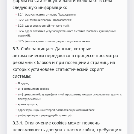
формы на Сайте «Суши лав» и включают в себя
следующую информацию:
3.2.1. фамилию, имя, отчество Пользователя;
3.2.2. контактный телефон Пользователя;
3.2.3. адрес электронной почты (e-mail);
3.2.4. адрес оказания услуг общественного питания (доставки кулинарных
изделий);
3.2.5. фамилия, имя, отчество, адрес получателя заказа.
3.3.
Сайт защищает Данные, которые
автоматически передаются в процессе просмотра
рекламных блоков и при посещении страниц, на
которых установлен статистический скрипт
системы:
IP адрес;
информация из cookies;
информация о браузере (или иной программе, которая осуществляет доступ к
показу рекламы);
время доступа;
адрес страницы, на которой расположен рекламный блок;
реферер (адрес предыдущей страницы).
3.3.1.
Отключение cookies может повлечь
невозможность доступа к частям сайта, требующим