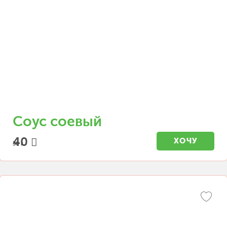
Соус соевый
40
ХОЧУ
30 г.